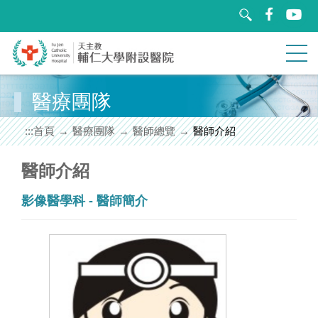
跳
到
主
要
內
容
區
醫療團隊
關於輔醫
塊
:::
首頁
醫療團隊
醫師總覽
醫師介紹
就醫指南
醫師介紹
醫療團隊
影像醫學科 - 醫師簡介
特色醫療
教學研究
衛教園地