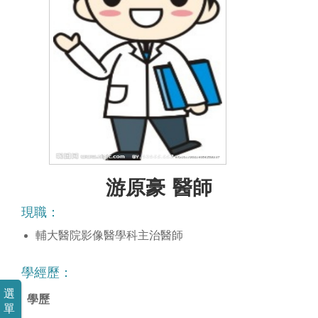
意見反映
永續專區
醫療人文
游原豪
現職：
輔大醫院影像醫學科主治醫師
學經歷：
選
學歷
單