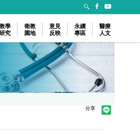
教學
衛教
意見
永續
醫療
研究
園地
反映
專區
人文
分享