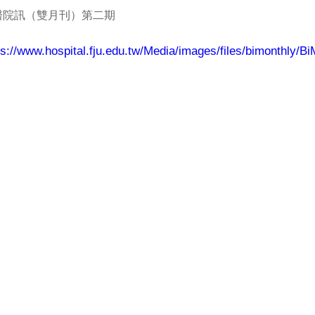
醫院訊（雙月刊）第二期
ps://www.hospital.fju.edu.tw/Media/images/files/bimonthly/Bi