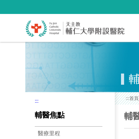
跳
到
主
要
內
容
區
塊
:::
首頁
:::
輔醫焦點
輔
醫療里程