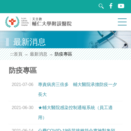
跳
到
主
要
內
容
區
最新消息
關於輔醫
塊
:::
首頁
最新消息
防疫專區
就醫指南
防疫專區
醫療團隊
2021-07-06
專責病房三倍多 輔大醫院承擔防疫一夕
特色醫療
長大
教學研究
2021-06-30
★輔大醫院感染控制通報系統（員工適
用）
衛教園地
2021-06-14
公費COVID-19疫苗接種符合實施對象預