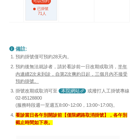
可以預約
已掛號
71人
備註:
預約掛號僅可預約28天內。
預約後無法就診者，請於看診前一日改期或取消，
半年
內連續2次未到診，自第2次爽約日起，三個月內不接受
預約掛號。
掛號改期或取消可至
本院網站
或撥打人工掛號專線
02-85128800
(服務時段週一至週五8:00~12:00，13:00~17:00)。
看診當日各午別開診前【僅限網路取消掛號】，各午別
截止時間如下表。