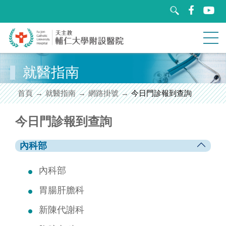
跳
到
主
要
內
容
區
就醫指南
關於輔醫
塊
首頁
就醫指南
網路掛號
今日門診報到查詢
就醫指南
今日門診報到查詢
醫療團隊
內科部
特色醫療
內科部
教學研究
胃腸肝膽科
新陳代謝科
衛教園地