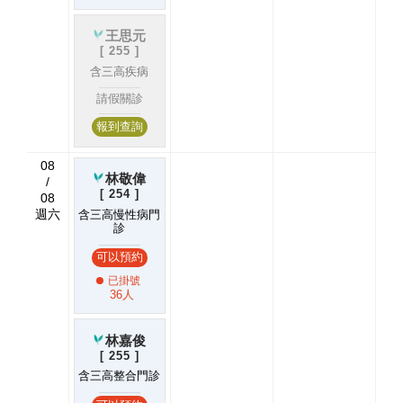
王思元
[
255
]
含三高疾病
請假關診
報到查詢
08
林敬偉
/
[
254
]
08
週六
含三高慢性病門
診
可以預約
已掛號
36人
林嘉俊
[
255
]
含三高整合門診