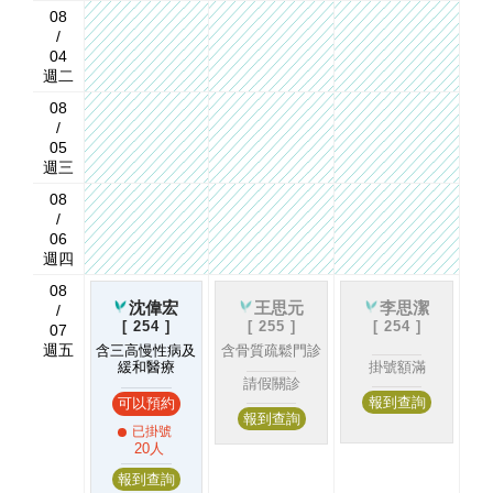
08
/
04
週二
08
/
05
週三
08
/
06
週四
08
沈偉宏
王思元
李思潔
/
[
254
]
[
255
]
[
254
]
07
週五
含三高慢性病及
含骨質疏鬆門診
緩和醫療
掛號額滿
請假關診
報到查詢
可以預約
報到查詢
已掛號
20人
報到查詢