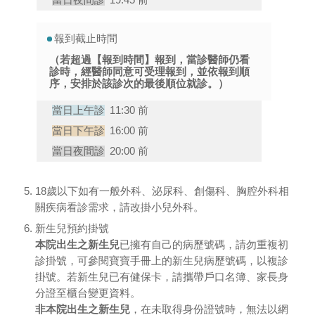
19:45 前
報到截止時間
（若超過【報到時間】報到，當診醫師仍看
診時，經醫師同意可受理報到，並依報到順
序，安排於該診次的最後順位就診。）
11:30 前
16:00 前
20:00 前
18歲以下如有一般外科、泌尿科、創傷科、胸腔外科相
關疾病看診需求，請改掛小兒外科。
新生兒預約掛號
本院出生之新生兒
已擁有自己的病歷號碼，請勿重複初
診掛號，可參閱寶寶手冊上的新生兒病歷號碼，以複診
掛號。若新生兒已有健保卡，請攜帶戶口名簿、家長身
分證至櫃台變更資料。
非本院出生之新生兒
，在未取得身份證號時，無法以網