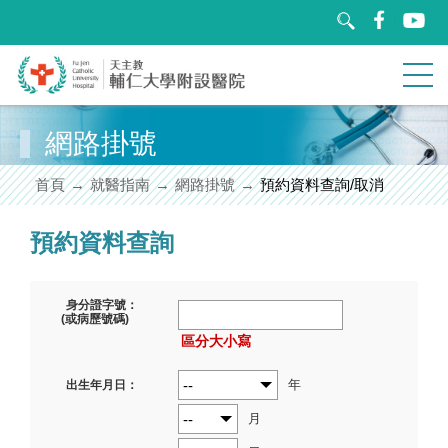
跳
到
主
要
內
容
區
網路掛號
關於輔醫
塊
首頁
就醫指南
網路掛號
預約資料查詢/取消
就醫指南
預約資料查詢
醫療團隊
身分證字號：
特色醫療
(或病歷號碼)
區分大小寫
教學研究
年
出生年月日：
衛教園地
月